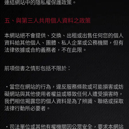
連結網站中的隱私權保護政策。
五、與第三人共用個人資料之政策
本網站絕不會提供、交換、出租或出售任何您的個人
資料給其他個人、團體、私人企業或公務機關，但有
法律依據或合約義務者，不在此限。
前項但書之情形包括不限於：
・當您在網站的行為，違反服務條款或可能損害或妨
礙網站與其他使用者權益或導致任何人遭受損害時，
我們相信揭露您的個人資料是為了辨識、聯絡或採取
法律行動所必要者。
・司法單位或其他有權機關因公眾安全，要求本網站