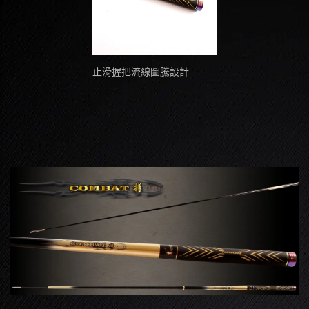
止滑握把流線圖騰設計
七彩真空電鍍不鏽鋼後塞