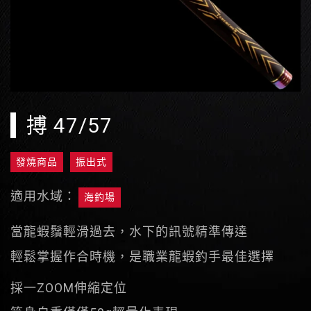
搏 47/57
發燒商品
振出式
適用水域：
海釣場
當龍蝦鬚輕滑過去，水下的訊號精準傳達
輕鬆掌握作合時機，是職業龍蝦釣手最佳選擇
採一ZOOM伸縮定位