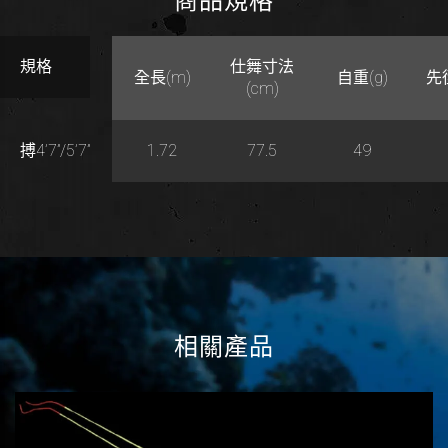
商品規格
規格
仕舞寸法
全長(m)
自重(g)
先
(cm)
搏4’7”/5’7”
1.72
77.5
49
相關產品