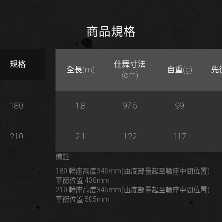
商品規格
規格
仕舞寸法
全長(m)
自重(g)
先
(cm)
180
1.8
97.5
99
210
2.1
122
117
備註:
180 輪座高度345mm(由底部量起至輪座中間位置)
平衡位置:430mm
210 輪座高度345mm(由底部量起至輪座中間位置)
平衡位置:505mm