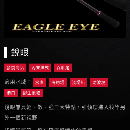
銳眼
發燒商品
內並繼式
吞肚尾
適用水域：
水庫
海釣場
淺場船
防波堤
港口
野生池塘
銳眼兼具輕、敏、強三大特點，引領您進入筏竿另
外一個新視野