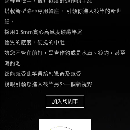
超輕量筏竿，擁有極度舒適作釣手感
搭載新型路亞專用輪座， 引領你進入筏竿的新世
紀，
採用0.5mm實心高感度碳纖竿尾
優質的感度，硬挺的中肚
讓您不管在前打，黑吉作釣或是水庫、筏釣，甚至
海釣池
都能感受此竿帶給您驚奇及感受
銳眼引領您進入筏竿另外一個新視野
加入詢問車