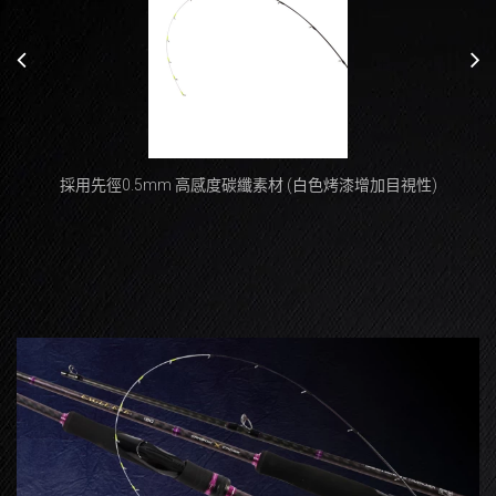
採用先徑0.5mm 高感度碳纖素材 (白色烤漆增加目視性)
採用K系列導環